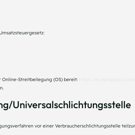
Umsatzsteuergesetz:
r Online-Streitbeilegung (OS) bereit:
https://ec.europa.eu/con
m.
ng/Universal­schlichtungs­stelle
ilegungsverfahren vor einer Verbraucherschlichtungsstelle teilz