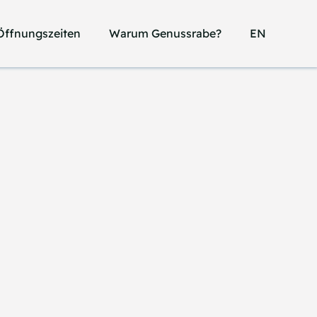
Öffnungszeiten
Öffnungszeiten
Warum Genussrabe?
Warum Genussrabe?
EN
EN