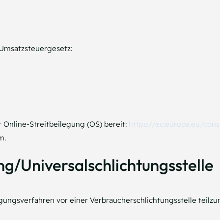
Umsatzsteuergesetz:
r Online-Streitbeilegung (OS) bereit:
https://ec.europa.eu/con
m.
ng/Universal­schlichtungs­stelle
ilegungsverfahren vor einer Verbraucherschlichtungsstelle teilz