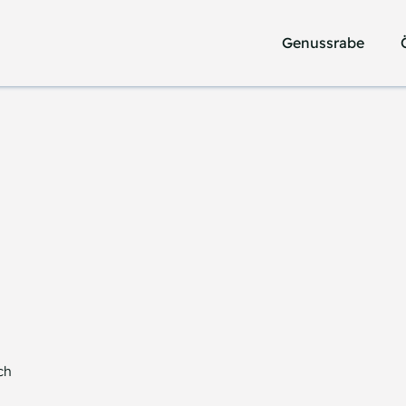
Genussrabe
Genussrabe
ch